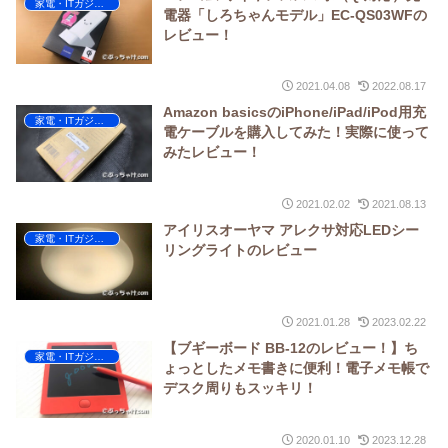
家電・ITガジェット
電器「しろちゃんモデル」EC-QS03WFの
レビュー！
2021.04.08
2022.08.17
Amazon basicsのiPhone/iPad/iPod用充
家電・ITガジェット
電ケーブルを購入してみた！実際に使って
みたレビュー！
2021.02.02
2021.08.13
アイリスオーヤマ アレクサ対応LEDシー
家電・ITガジェット
リングライトのレビュー
2021.01.28
2023.02.22
【ブギーボード BB-12のレビュー！】ち
家電・ITガジェット
ょっとしたメモ書きに便利！電子メモ帳で
デスク周りもスッキリ！
2020.01.10
2023.12.28