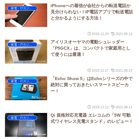
iPhoneへの着信が会社からの転送電話か
家電・ITガジェット
見分けられない！IP電話アプリで転送電話
と分かるようにする方法！
2019.12.29
2021.08.13
アイリスオーヤマの電動シュレッダー
家電・ITガジェット
「P5GCX」は、コンパクトで家庭用とし
て使うには最適！
2019.12.17
2021.08.13
「Echo Show 5」はEchoシリーズの中で
家電・ITガジェット
絶対に買っておきたいスマートスピーカ
ー！
2019.12.12
2021.08.13
Qi 規格対応充電器 エレコムの「5W 可動
家電・ITガジェット
式ワイヤレス充電スタンド」のレビュー！