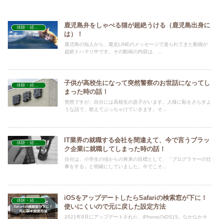
鹿児島弁をしゃべる猫が超絶うける（鹿児島出身に
体験・経験談
は）！
鹿児島の知人から、最近LINEのメッセージで送られてきた動画が
超絶ドハマリ中です。その動画の内容は、...
子供が高校生になって突然警察のお世話になってし
体験・経験談
まった時の話！
突然ですが、自分には高校生の息子がいます。人様に恥をさらすよ
うな話で、敢えてぶっちゃけていきます。そ...
IT業界の就職する会社を間違えて、今で言うブラッ
体験・経験談
ク企業に就職してしまった時の話！
自分は、小学生の頃からの将来の目標として、「プログラマーの仕
事をする」と明確にしていました。今でこそ...
iOSをアップデートしたらSafariの検索窓が下に！
体験・経験談
使いにくいので元に戻した設定方法
2021年9月にアップデートされた、iPhoneのiOS15。なかなかそ