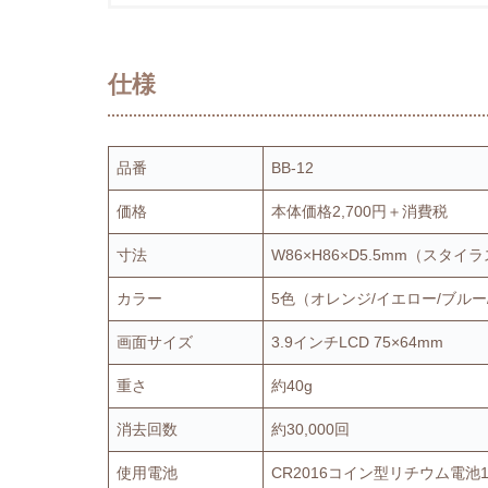
仕様
品番
BB-12
価格
本体価格2,700円＋消費税
寸法
W86×H86×D5.5mm（スタイ
カラー
5色（オレンジ/イエロー/ブルー
画面サイズ
3.9インチLCD 75×64mm
重さ
約40g
消去回数
約30,000回
使用電池
CR2016コイン型リチウム電池