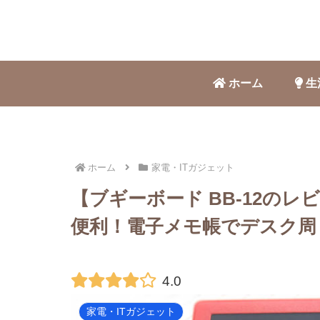
ホーム
生
ホーム
家電・ITガジェット
【ブギーボード BB-12の
便利！電子メモ帳でデスク周
4.0
家電・ITガジェット