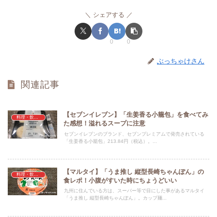
シェアする
0
0
ぶっちゃけさん
関連記事
【セブンイレブン】「生姜香る小籠包」を食べてみ
料理・飲料・食事・食材
た感想！溢れるスープに注意
セブンイレブンのブランド、セブンプレミアムで発売されている
「生姜香る小籠包」213.84円（税込）。...
【マルタイ】「うま推し 縦型長崎ちゃんぽん」の
料理・飲料・食事・食材
食レポ！小腹がすいた時にちょうどいい
九州に住んでいる方は、スーパー等で目にした事があるマルタイ
「うま推し 縦型長崎ちゃんぽん」。カップ麺...