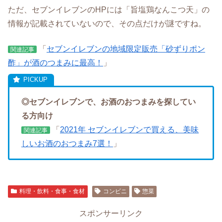
ただ、セブンイレブンのHPには「旨塩鶏なんこつ天」の
情報が記載されていないので、その点だけが謎ですね。
「
セブンイレブンの地域限定販売「砂ずりポン
関連記事
酢」が酒のつまみに最高！
」
◎セブンイレブンで、お酒のおつまみを探してい
る方向け
「
2021年 セブンイレブンで買える、美味
関連記事
しいお酒のおつまみ7選！
」
料理・飲料・食事・食材
コンビニ
惣菜
スポンサーリンク