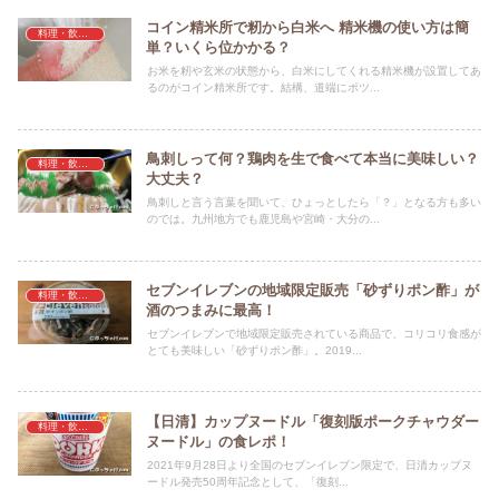
コイン精米所で籾から白米へ 精米機の使い方は簡
料理・飲料・食事・食材
単？いくら位かかる？
お米を籾や玄米の状態から、白米にしてくれる精米機が設置してあ
るのがコイン精米所です。結構、道端にポツ...
鳥刺しって何？鶏肉を生で食べて本当に美味しい？
料理・飲料・食事・食材
大丈夫？
鳥刺しと言う言葉を聞いて、ひょっとしたら「？」となる方も多い
のでは。九州地方でも鹿児島や宮崎・大分の...
セブンイレブンの地域限定販売「砂ずりポン酢」が
料理・飲料・食事・食材
酒のつまみに最高！
セブンイレブンで地域限定販売されている商品で、コリコリ食感が
とても美味しい「砂ずりポン酢」。2019...
【日清】カップヌードル「復刻版ポークチャウダー
料理・飲料・食事・食材
ヌードル」の食レポ！
2021年9月28日より全国のセブンイレブン限定で、日清カップヌ
ードル発売50周年記念として、「復刻...