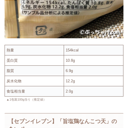
熱量
154kcal
蛋白質
10.8g
脂質
6.9g
炭水化物
12.2g
食塩相当量
2.0g
▲1包装100g当り（推定値）
【セブンイレブン】「旨塩鶏なんこつ天」の