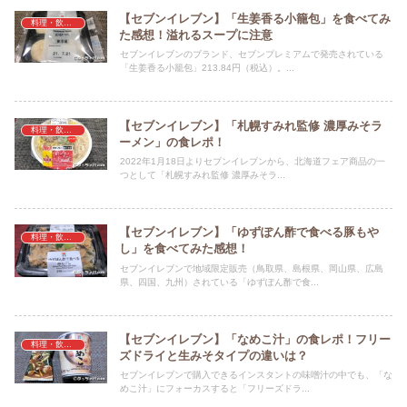
【セブンイレブン】「生姜香る小籠包」を食べてみ
料理・飲料・食事・食材
た感想！溢れるスープに注意
セブンイレブンのブランド、セブンプレミアムで発売されている
「生姜香る小籠包」213.84円（税込）。...
【セブンイレブン】「札幌すみれ監修 濃厚みそラ
料理・飲料・食事・食材
ーメン」の食レポ！
2022年1月18日よりセブンイレブンから、北海道フェア商品の一
つとして「札幌すみれ監修 濃厚みそラ...
【セブンイレブン】「ゆずぽん酢で食べる豚もや
料理・飲料・食事・食材
し」を食べてみた感想！
セブンイレブンで地域限定販売（鳥取県、島根県、岡山県、広島
県、四国、九州）されている「ゆずぽん酢で食...
【セブンイレブン】「なめこ汁」の食レポ！フリー
料理・飲料・食事・食材
ズドライと生みそタイプの違いは？
セブンイレブンで購入できるインスタントの味噌汁の中でも、「な
めこ汁」にフォーカスすると「フリーズドラ...