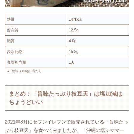
熱量
147kcal
蛋白質
12.5g
脂質
4.0g
炭水化物
15.3g
食塩相当量
1.6
▲1包装（100g）当たり
まとめ：「旨味たっぷり枝豆天」は塩加減は
ちょうどいい
2021年8月にセブンイレブンで販売されている「旨味たっ
ぷり枝豆天」を食べてみましたが、「沖縄の塩シママー