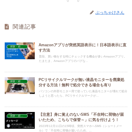
0
0
ぶっちゃけさん
関連記事
Amazonアプリが突然英語表示に！日本語表示に直
体験・経験談
す方法
普段、買い物をする時にチェックする機会が多いAmazonアプリ。
たまたま、Amazonアプリのバグな...
PCリサイクルマークが無い液晶モニターを廃棄処
体験・経験談
分する方法！無料で処分できる場合も有り
パソコンの外部モニター用で使っていた液晶モニターが壊れて処分
しようと思ったら、PCリサイクルマークが...
【注意】身に覚えのないSMS「不在時に荷物が届
体験・経験談
いたため、こちらで保管～」に気を付けよう！
2023年12月11日の15時頃、突然スマホへSMS（ショートメー
ル）で「不在時に荷物が届いたため、...