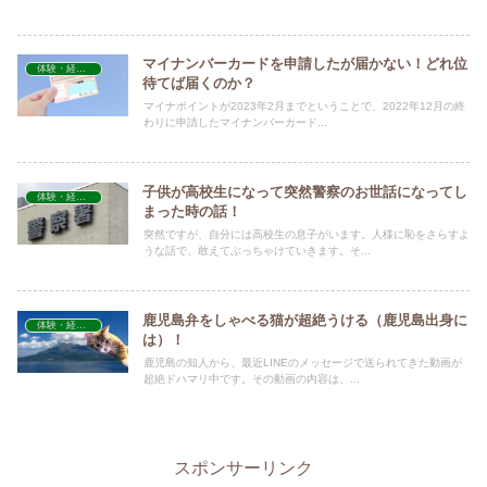
マイナンバーカードを申請したが届かない！どれ位
体験・経験談
待てば届くのか？
マイナポイントが2023年2月までということで、2022年12月の終
わりに申請したマイナンバーカード...
子供が高校生になって突然警察のお世話になってし
体験・経験談
まった時の話！
突然ですが、自分には高校生の息子がいます。人様に恥をさらすよ
うな話で、敢えてぶっちゃけていきます。そ...
鹿児島弁をしゃべる猫が超絶うける（鹿児島出身に
体験・経験談
は）！
鹿児島の知人から、最近LINEのメッセージで送られてきた動画が
超絶ドハマリ中です。その動画の内容は、...
スポンサーリンク