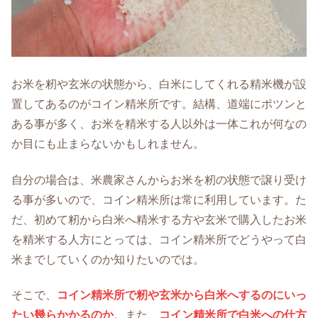
お米を籾や玄米の状態から、白米にしてくれる精米機が設
置してあるのがコイン精米所です。結構、道端にポツンと
ある事が多く、お米を精米する人以外は一体これが何なの
か目にも止まらないかもしれません。
自分の場合は、米農家さんからお米を籾の状態で譲り受け
る事が多いので、コイン精米所は常に利用しています。た
だ、初めて籾から白米へ精米する方や玄米で購入したお米
を精米する人方にとっては、コイン精米所でどうやって白
米までしていくのか知りたいのでは。
そこで、
コイン精米所で籾や玄米から白米へするのにいっ
たい幾らかかるのか
。また、
コイン精米所で白米への仕方