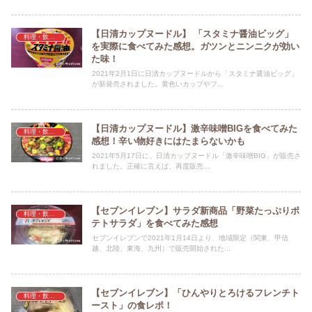
【日清カップヌードル】 「スタミナ醤油ビッグ」
料理・飲料・食事・食材
を実際に食べてみた感想。ガツンとニンニクが効い
た味！
2021年2月1日に日清カップヌードルから「スタミナ醤油ビッグ」
が新発売されました。黄色いカップやフ...
【日清カップヌードル】激辛味噌BIGを食べてみた
料理・飲料・食事・食材
感想！辛い物好きにはたまらないかも
2021年5月17日に、日清カップヌードル「激辛味噌BIG」が販売さ
れました。正確に言えば、再度販売...
【セブンイレブン】サラダ新商品「野菜たっぷりポ
料理・飲料・食事・食材
テトサラダ」を食べてみた感想
セブンイレブンで2021年1月14日より、地域限定（関東、甲信
越、北陸、東海、九州）で販売開始された...
【セブンイレブン】「ひんやりとろけるフレンチト
料理・飲料・食事・食材
ースト」の食レポ！