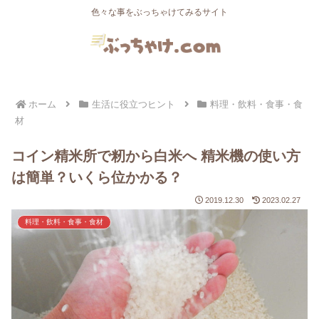
色々な事をぶっちゃけてみるサイト
ホーム
生活に役立つヒント
料理・飲料・食事・食
材
コイン精米所で籾から白米へ 精米機の使い方
は簡単？いくら位かかる？
2019.12.30
2023.02.27
料理・飲料・食事・食材