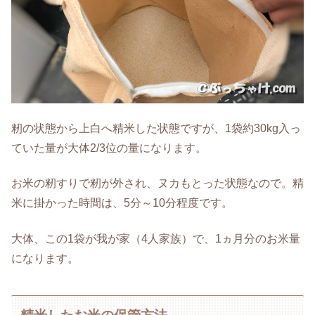
籾の状態から上白へ精米した状態ですが、1袋約30kg入っ
ていた量が大体2/3位の量になります。
お米の籾すりで籾が外され、ヌカもとった状態なので。精
米に掛かった時間は、5分～10分程度です。
大体、この1袋が我が家（4人家族）で、1ヵ月分のお米量
になります。