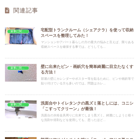
関連記事
宅配型トランクルーム（シェアクラ）を使って収納
家事に関する事
スペースを整理してみた！
マンションやアパート暮らしの方の最大の悩みと言えば、限りある
収納スペースを確保する事では。どうしても...
壁に出来たピン・画鋲穴を簡単綺麗に目立たなくす
家事に関する事
る方法！
部屋の壁にカレンダーやポスター等を貼るために、ピンや画鋲等で
貼り付けている方も多いのでは。問題はカレ...
洗面台やトイレタンクの黒ズミ落としには、コニシ
家事に関する事
「こすってクリーン」が最強！
洗面台の水栓金具周りに出来てしまう黒ズミ。綺麗にしようと様々
な洗剤や溶剤などを使用しても、思ったほど...