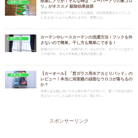
部屋にアリが！そんな時は「スーパーアリの巣コロ
家事に関する事
リ」がオススメ 駆除効果抜群
部屋の中に小さいアリをたくさん発見。1匹2匹程度ならツブして
しまえばいいような気がしますが、実際には...
カーテンやレースカーテンの洗濯方法！フックを外
家事に関する事
さないので簡単。干し方も簡単にできる！
部屋のカーテンって、結構汚れているものです。カーテンにはホコ
リや油汚れ、冬など外気温と室内の温度に差...
【カーオール】「窓ガラス用水アカとりパッド」の
家事に関する事
レビュー！本当に浴室鏡の頑固なウロコが落ちるの
か？
浴室にある鏡に白いウロコ状の水アカが付いて、曇って自分の姿が
見えないってことはありませんか。鏡に付い...
スポンサーリンク