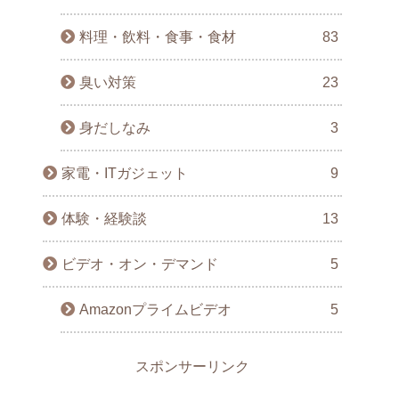
料理・飲料・食事・食材
83
臭い対策
23
身だしなみ
3
家電・ITガジェット
9
体験・経験談
13
ビデオ・オン・デマンド
5
Amazonプライムビデオ
5
スポンサーリンク